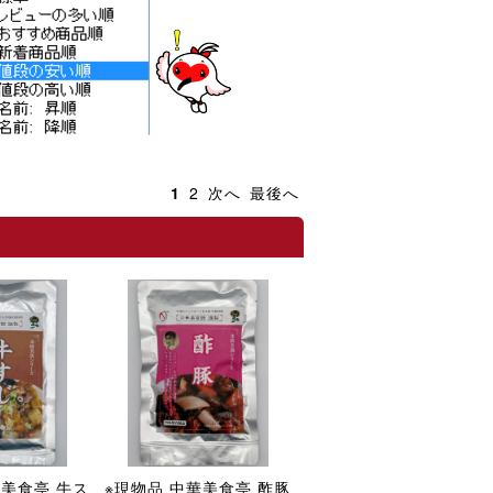
1
2
次へ
最後へ
華美食亭 牛ス
※現物品 中華美食亭 酢豚