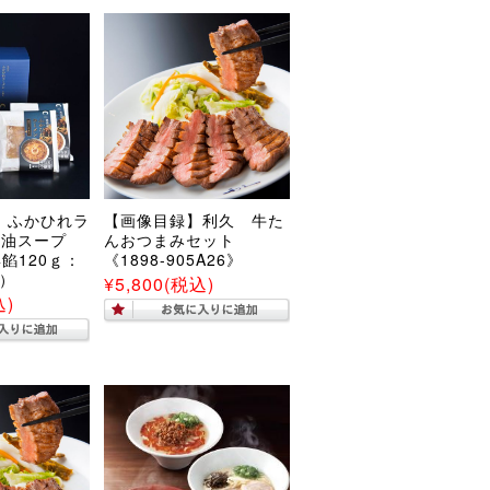
 ふかひれラ
【画像目録】利久 牛た
醤油スープ
んおつまみセット
餡120ｇ：
《1898-905A26》
ｇ）
¥5,800
(税込)
込)