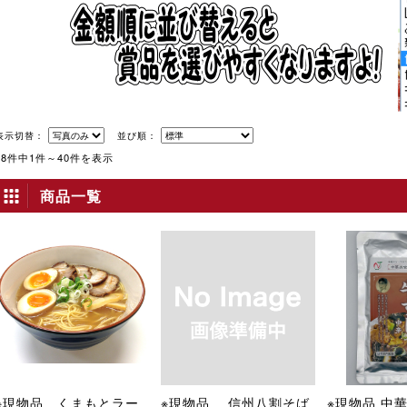
表示切替：
並び順：
48件中1件～40件を表示
商品一覧
※現物品 くまもとラー
※現物品 信州八割そば
※現物品 中