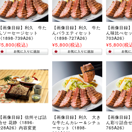
【画像目録】利久 牛た
【画像目録】利久 牛た
【画像目録
んソーセージセット
んバラエティセット
ん味比べセット
《1898-739A26》
《1898-727A26》
703A26》
¥5,800
(税込)
¥5,800
(税込)
¥5,800
(税
【画像目録】信州そば詰
【画像目録】利久 大き
【画像目録
合せ 花静《1896-
な牛たんカレー＆シチュ
ん彩り詰合せ《
228A26》内容変更
ーセット《1898-
765A26》