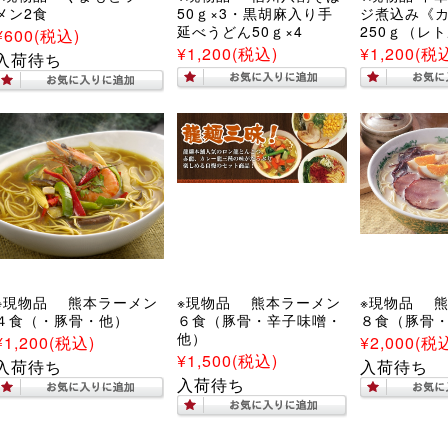
メン2食
50ｇ×3・黒胡麻入り手
ジ煮込み《
延べうどん50ｇ×4
250ｇ（レ
¥600
(税込)
¥1,200
(税込)
¥1,200
(税
入荷待ち
※現物品 熊本ラーメン
※現物品 熊本ラーメン
※現物品 
４食（・豚骨・他）
６食（豚骨・辛子味噌・
８食（豚骨
他）
¥1,200
(税込)
¥2,000
(税
¥1,500
(税込)
入荷待ち
入荷待ち
入荷待ち