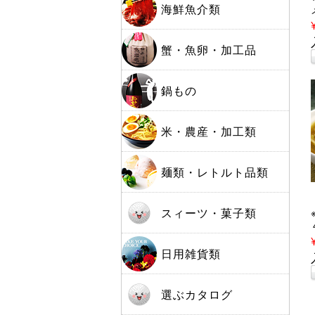
海鮮魚介類
蟹・魚卵・加工品
鍋もの
米・農産・加工類
麺類・レトルト品類
スィーツ・菓子類
日用雑貨類
選ぶカタログ