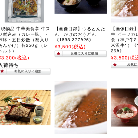
※現物品 中華美食亭 牛ス
【画像目録】つるとんた
【画像目録
ジ煮込み（カレー味）・
ん かけのおうどん
牛 ビーフカレ
酢豚・五目炒飯（蟹入り
《1895-377A26》
食（神戸牛2
あんかけ）各250ｇ（レ
米沢牛1）《18
¥3,500
(税込)
トルト）
26A》
¥3,300
(税込)
¥3,500
(税
入荷待ち