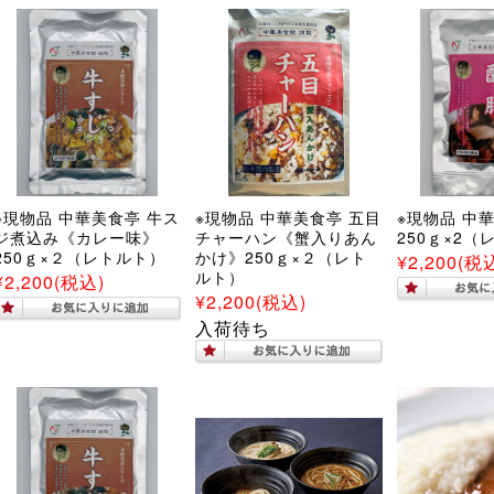
※現物品 中華美食亭 牛ス
※現物品 中華美食亭 五目
※現物品 中
ジ煮込み《カレー味》
チャーハン《蟹入りあん
250ｇ×2（
250ｇ×２（レトルト）
かけ》250ｇ×２（レト
¥2,200
(税
ルト）
¥2,200
(税込)
¥2,200
(税込)
入荷待ち