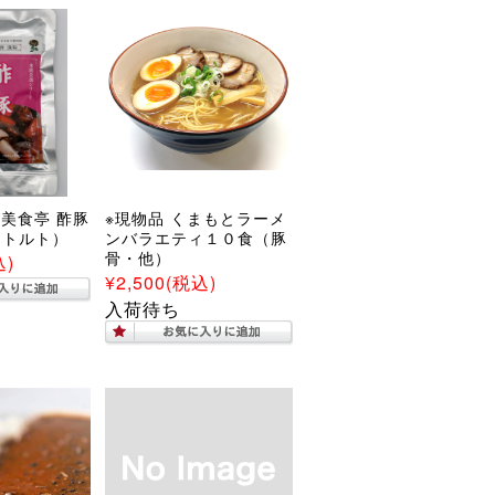
華美食亭 酢豚
※現物品 くまもとラーメ
レトルト）
ンバラエティ１０食（豚
骨・他）
込)
¥2,500
(税込)
入荷待ち