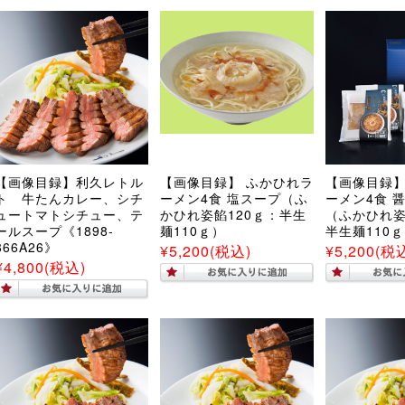
【画像目録】利久レトル
【画像目録】 ふかひれラ
【画像目録】
ト 牛たんカレー、シチ
ーメン4食 塩スープ（ふ
ーメン4食 
ュートマトシチュー、テ
かひれ姿餡120ｇ：半生
（ふかひれ姿
ールスープ《1898-
麺110ｇ）
半生麺110
866A26》
¥5,200
(税込)
¥5,200
(税
¥4,800
(税込)