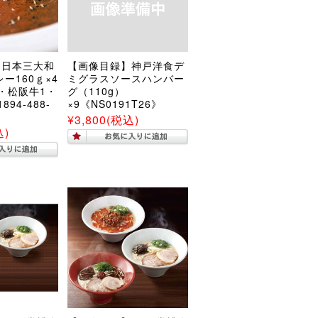
】日本三大和
【画像目録】神戸洋食デ
ー160ｇ×4
ミグラスソースハンバー
・松阪牛1・
グ（110g）
94-488-
×9《NS0191T26》
¥3,800
(税込)
込)