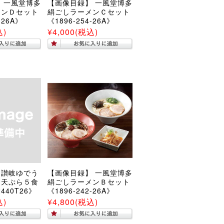
 一風堂博多
【画像目録】 一風堂博多
メンＤセット
絹ごしラーメンＣセット
-26A》
《1896-254-26A》
込)
¥4,000
(税込)
】讃岐ゆでう
【画像目録】 一風堂博多
・天ぷら５食
絹ごしラーメンＢセット
440T26》
《1896-242-26A》
込)
¥4,800
(税込)