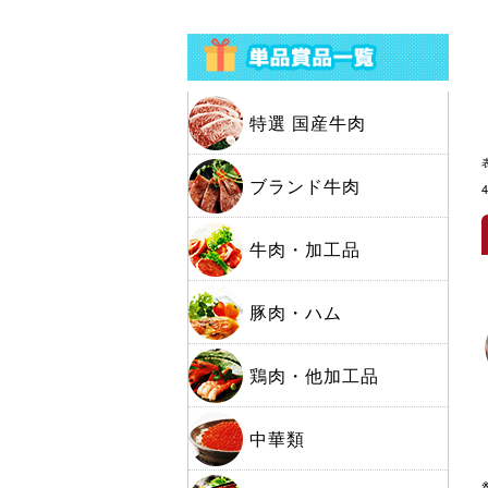
特選 国産牛肉
ブランド牛肉
牛肉・加工品
豚肉・ハム
鶏肉・他加工品
中華類