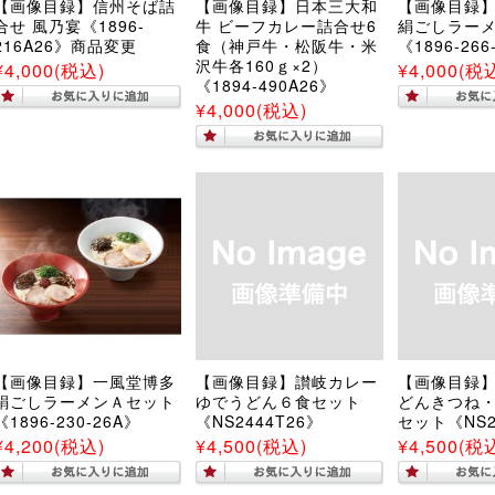
【画像目録】信州そば詰
【画像目録】日本三大和
【画像目録】
合せ 風乃宴《1896-
牛 ビーフカレー詰合せ6
絹ごしラー
216A26》商品変更
食（神戸牛・松阪牛・米
《1896-266
沢牛各160ｇ×2）
¥4,000
(税込)
¥4,000
(税
《1894-490A26》
¥4,000
(税込)
【画像目録】一風堂博多
【画像目録】讃岐カレー
【画像目録
絹ごしラーメンＡセット
ゆでうどん６食セット
どんきつね
《1896-230-26A》
《NS2444T26》
セット《NS2
¥4,200
(税込)
¥4,500
(税込)
¥4,500
(税