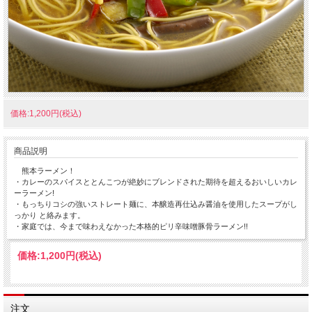
価格:1,200円(税込)
商品説明
熊本ラーメン！
・カレーのスパイスととんこつが絶妙にブレンドされた期待を超えるおいしいカレ
ーラーメン!
・もっちりコシの強いストレート麺に、本醸造再仕込み醤油を使用したスープがし
っかり と絡みます。
・家庭では、今まで味わえなかった本格的ピリ辛味噌豚骨ラーメン!!
価格:
1,200円
(税込)
注文