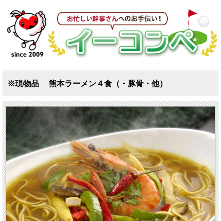
※現物品 熊本ラーメン４食（・豚骨・他）