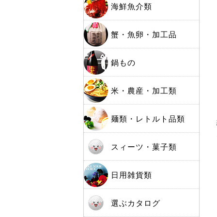
海鮮魚介類
蟹・魚卵・加工品
鍋もの
米・農産・加工類
麺類・レトルト品類
スィーツ・菓子類
日用雑貨類
選ぶカタログ