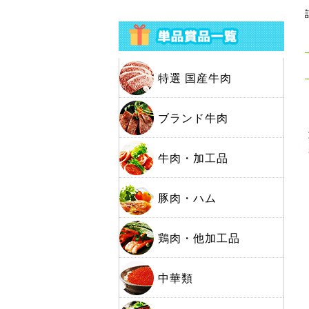
特選 国産牛肉
ブランド牛肉
牛肉・加工品
豚肉・ハム
鶏肉・他加工品
中華類