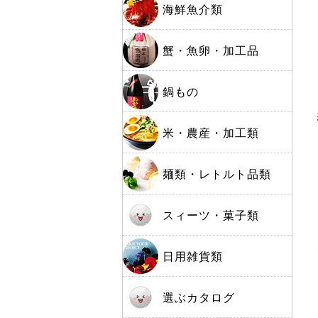
海鮮魚介類
蟹・魚卵・加工品
鍋もの
米・農産・加工類
麺類・レトルト品類
スィーツ・菓子類
日用雑貨類
選ぶカタログ