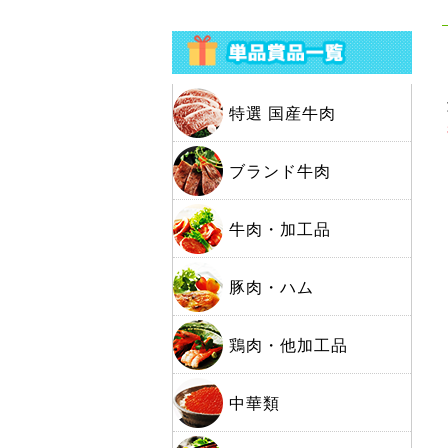
特選 国産牛肉
ブランド牛肉
牛肉・加工品
豚肉・ハム
鶏肉・他加工品
中華類