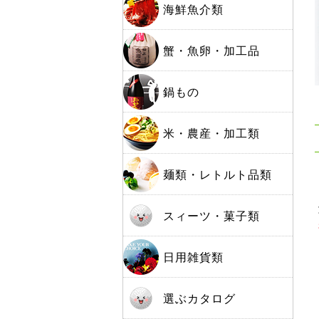
海鮮魚介類
蟹・魚卵・加工品
鍋もの
米・農産・加工類
麺類・レトルト品類
スィーツ・菓子類
日用雑貨類
選ぶカタログ