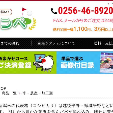
品までの流れ
目録システムについて
送料・支払
お問い合せ
サイトマップ
TOP
商品一覧
米・農産・加工類
新潟米の代表格《コシヒカリ》は越後平野・頸城平野など
す。 河川から豊かな栄養を含んだ水が流れ込み、味わい豊