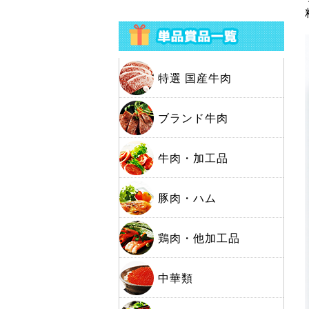
特選 国産牛肉
ブランド牛肉
牛肉・加工品
豚肉・ハム
鶏肉・他加工品
中華類