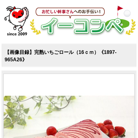
【画像目録】完熟いちごロール（16ｃｍ）《1897-
965A26》